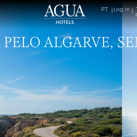
PT
Log in
 PELO ALGARVE, SE