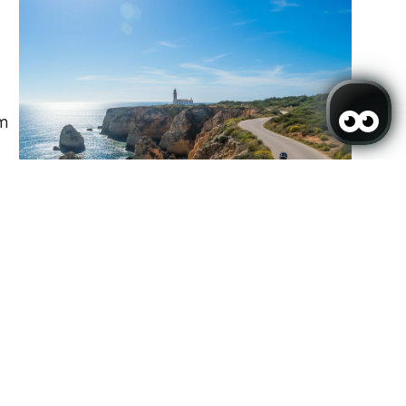
om
s
a