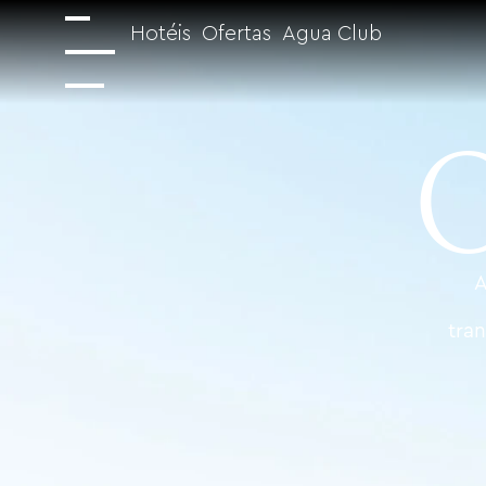
Hotéis
Ofertas
Agua Club
A
tra