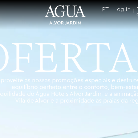
PT
Log in
OFERTA
proveite as nossas promoções especiais e desfrut
equilíbrio perfeito entre o conforto, bem-estar
nquilidade do Água Hotels Alvor Jardim e a animaçã
Vila de Alvor e a proximidade às praias da reg