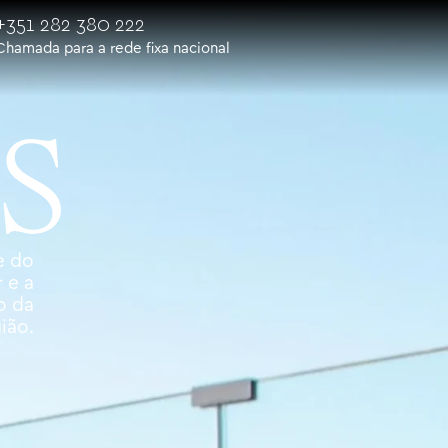
+351 282 380 222
Chamada para a rede fixa nacional
S
e do
 e a
o da
ião.