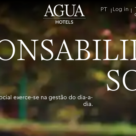
PT
Log in
ONSABIL
S
ocial exerce-se na gestão do dia-a-
dia.