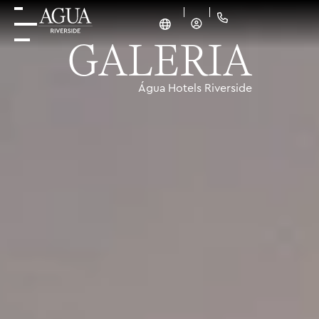
GALERIA
Água Hotels Riverside