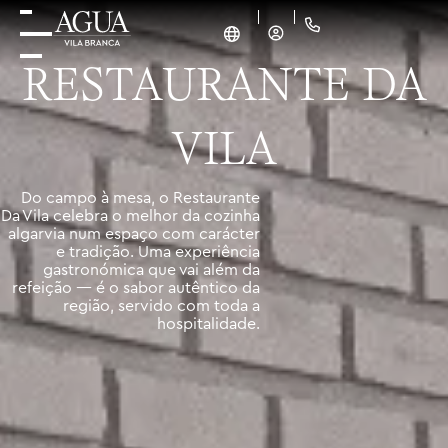
RESTAURANTE DA
VILA
Do campo à mesa, o Restaurante
Da Vila celebra o melhor da cozinha
algarvia num espaço com carácter
e tradição. Uma experiência
gastronómica que vai além da
refeição — é o sabor autêntico da
região, servido com toda a
hospitalidade.