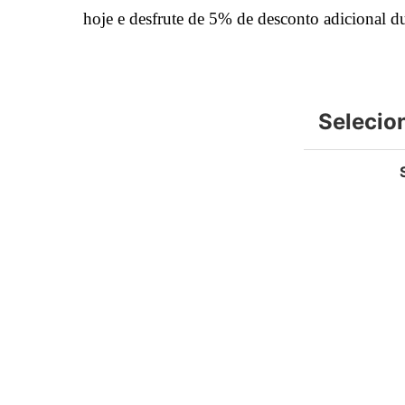
hoje e desfrute de 5% de desconto adicional d
Selecio
Seg
Ter
1
-
Onde
Quando
Quem
7
8
Mondim de Basto
Entrada — Saída
2 adultos
-
-
14
15
-
-
21
22
-
-