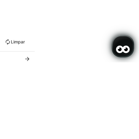
Limpar
x
Sáb
Dom
3
4
-
-
10
11
$
123 $
143 $
17
18
$
110 $
96 $
3
24
25
$
-
99 $