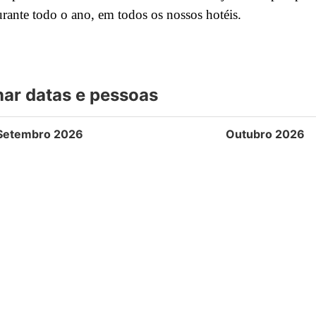
urante todo o ano, em todos os nossos hotéis.
nar datas e pessoas
Setembro 2026
Outubro 2026
Qua
Qui
Sex
Sáb
Dom
Seg
Ter
Qua
Qui
Se
2
3
4
5
6
1
2
-
-
-
-
-
-
-
Promoção
Pesquisar
9
10
11
12
13
5
6
7
8
9
 · 1 quarto
-
-
-
-
-
-
94 $
89 $
86 $
105 
16
17
18
19
20
12
13
14
15
16
-
-
-
-
-
77 $
76 $
85 $
76 $
110 
23
24
25
26
27
19
20
21
22
2
-
-
-
-
-
78 $
77 $
76 $
77 $
105 