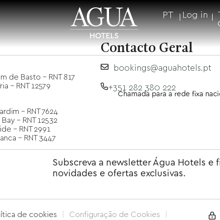
PT
Log in
Contacto Geral
bookings@aguahotels.pt
m de Basto - RNT 817
ria - RNT 12579
+351 282 380 222
Chamada para a rede fixa naci
Jardim - RNT 7624
 Bay - RNT 12532
ide - RNT 2991
ranca - RNT 3447
Subscreva a newsletter Água Hotels e f
novidades e ofertas exclusivas.
lítica de cookies
Configuração de Cookies