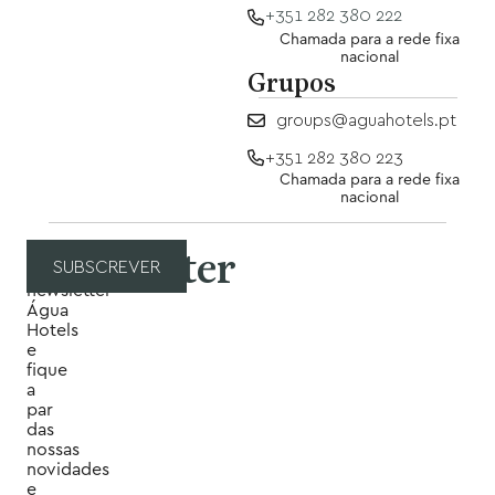
+351 282 380 222
Chamada para a rede fixa
nacional
Grupos
groups@aguahotels.pt
+351 282 380 223
Chamada para a rede fixa
nacional
Newsletter
Subscreva
SUBSCREVER
a
newsletter
Água
Hotels
e
fique
a
par
das
nossas
novidades
e