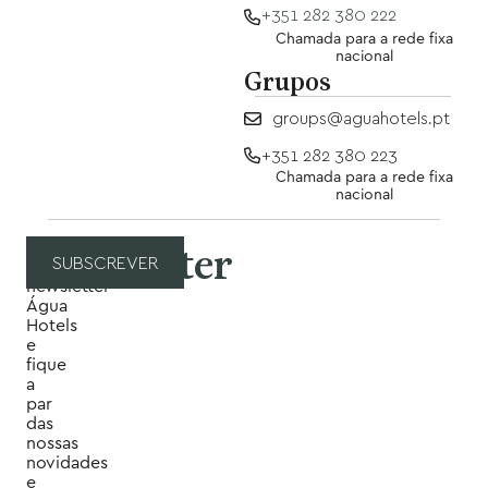
+351 282 380 222
Chamada para a rede fixa
nacional
Grupos
groups@aguahotels.pt
+351 282 380 223
Chamada para a rede fixa
nacional
Newsletter
Subscreva
SUBSCREVER
a
newsletter
Água
Hotels
e
fique
a
par
das
nossas
novidades
e