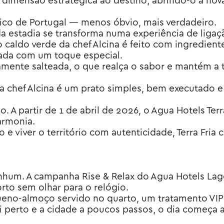
imensão estratégica ao destino, abrindo-o a novas
tico de Portugal — menos óbvio, mais verdadeiro.
 estadia se transforma numa experiência de ligaçã
aldo verde da chef Alcina é feito com ingredientes 
rada com um toque especial.
ramente salteada, o que realça o sabor e mantém a t
da chef Alcina é um prato simples, bem executado e
 A partir de 1 de abril de 2026, o Agua Hotels Ter
armonia.
 e viver o território com autenticidade, Terra Fria
nhum. A campanha Rise & Relax do Agua Hotels Lago
rto sem olhar para o relógio.
queno-almoço servido no quarto, um tratamento VI
i perto e a cidade a poucos passos, o dia começa 