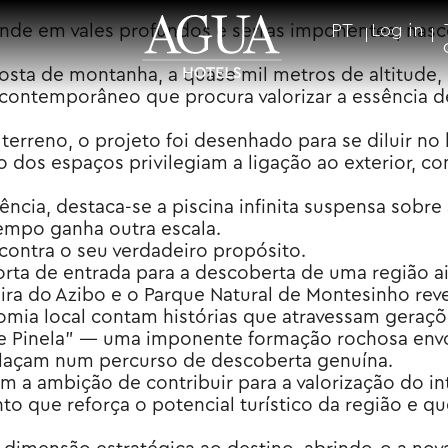
nde em vales profundos e serras imponentes, nasce
PT
Log in
osta de montanha, a quase mil metros de altitude,
contemporâneo que procura valorizar a essência d
erreno, o projeto foi desenhado para se diluir no
ão dos espaços privilegiam a ligação ao exterior, c
iência, destaca-se a piscina infinita suspensa so
empo ganha outra escala.
ncontra o seu verdadeiro propósito.
orta de entrada para a descoberta de uma região a
eira do Azibo e o Parque Natural de Montesinho re
nomia local contam histórias que atravessam geraçõ
de Pinela” — uma imponente formação rochosa envo
elaçam num percurso de descoberta genuína.
com a ambição de contribuir para a valorização do 
to que reforça o potencial turístico da região e q