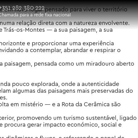
+351 282 380 222
 um novo lugar pensado para viver o território
Chamada para a rede fixa nacional
 numa relação direta com a natureza envolvente.
e Trás-os-Montes — a sua paisagem, a sua
 horizonte e proporcionar uma experiência
onvidando a contemplar, abrandar e respirar o
bre a paisagem, pensada como um miradouro aberto
inda pouco explorada, onde a autenticidade
velam algumas das paisagens mais preservadas do
es.
lta em mistério — e a Rota da Cerâmica são
interior, promovendo um turismo sustentável, ligado
ue procura gerar impacto económico, social e