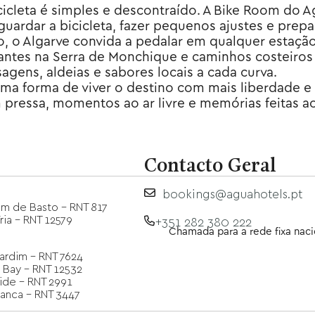
icicleta é simples e descontraído. A Bike Room do 
ardar a bicicleta, fazer pequenos ajustes e prepar
o Algarve convida a pedalar em qualquer estação.
afiantes na Serra de Monchique e caminhos costeir
sagens, aldeias e sabores locais a cada curva.
uma forma de viver o destino com mais liberdade e 
 pressa, momentos ao ar livre e memórias feitas a
Contacto Geral
bookings@aguahotels.pt
m de Basto - RNT 817
ria - RNT 12579
+351 282 380 222
Chamada para a rede fixa naci
Jardim - RNT 7624
 Bay - RNT 12532
ide - RNT 2991
ranca - RNT 3447