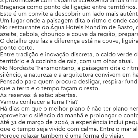
A proximidade com Espanha acrescenta ainda uma d
Bragança como ponto de ligação entre territórios.
Este é um convite a descobrir um lado mais autên
Um lugar onde a paisagem dita o ritmo e onde cada
No restaurante do Água Hotels Mondim de Basto, o c
azeite, cebola, chouriço e couve da região, prepa
O detalhe que faz a diferença está na couve, ligei
ponto certo.
Entre tradição e inovação discreta, o caldo verde 
território e à cozinha de raiz, com um olhar atual.
No Nordeste Transmontano, a paisagem dita o ritmo.
silêncio, a natureza e a arquitetura convivem em h
Pensado para quem procura desligar, respirar fundo
que a terra e o tempo façam o resto.
As reservas já estão abertas.
Vamos conhecer a Terra Fria?
Há dias em que o melhor plano é não ter plano ne
aproveitar o silêncio da manhã e prolongar o confo
Até 31 de março de 2026, a experiência inclui pe
que o tempo seja vivido com calma. Entre o mar al
Porque relaxar também é uma forma de viajar.