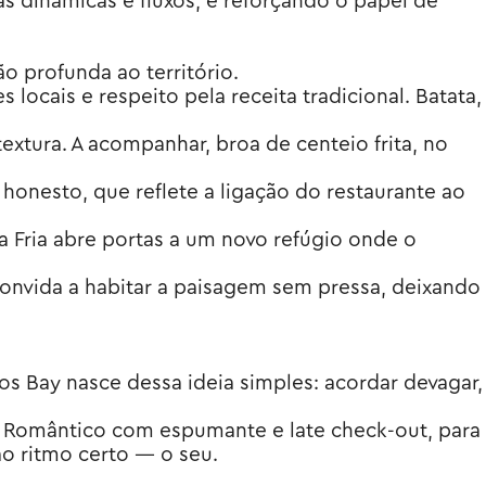
 dinâmicas e fluxos, e reforçando o papel de
o profunda ao território.
locais e respeito pela receita tradicional. Batata,
extura. A acompanhar, broa de centeio frita, no
 honesto, que reflete a ligação do restaurante ao
ra Fria abre portas a um novo refúgio onde o
 convida a habitar a paisagem sem pressa, deixando
s Bay nasce dessa ideia simples: acordar devagar,
P Romântico com espumante e late check-out, para
ao ritmo certo — o seu.