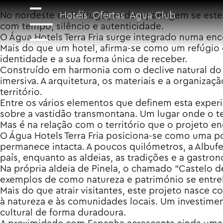
No nordeste de Portugal, onde a paisagem se este
Hotéis
Ofertas
Agua Club
com tempo, silêncio e autenticidade.
O Água Hotels Terra Fria surge integrado numa enc
Mais do que um hotel, afirma-se como um refúgio 
identidade e a sua forma única de receber.
Construído em harmonia com o declive natural do t
imersiva. A arquitetura, os materiais e a organizaç
território.
Entre os vários elementos que definem esta exper
sobre a vastidão transmontana. Um lugar onde o t
Mas é na relação com o território que o projeto e
O Água Hotels Terra Fria posiciona-se como uma p
permanece intacta. A poucos quilómetros, a Albuf
país, enquanto as aldeias, as tradições e a gastro
Na própria aldeia de Pinela, o chamado “Castelo 
exemplos de como natureza e património se entr
Mais do que atrair visitantes, este projeto nasce 
à natureza e às comunidades locais. Um investimen
cultural de forma duradoura.