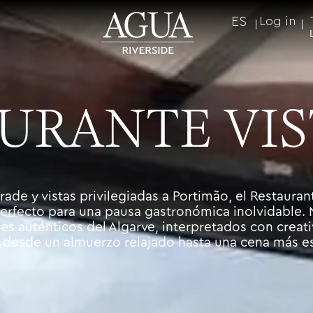
ES
Log in
URANTE VIS
rade y vistas privilegiadas a Portimão, el Restauran
perfecto para una pausa gastronómica inolvidable. 
es auténticos del Algarve, interpretados con creat
, desde un almuerzo relajado hasta una cena más es