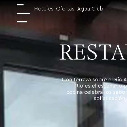
Hoteles
Ofertas
Agua Club
RESTA
Con terraza sobre el Río A
Rio es el escenario 
cocina celebra los sabor
sofisticación