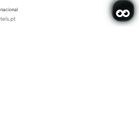
 nacional
els.pt
 Grupos
 nacional
s.pt