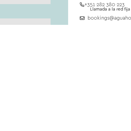
+351 282 380 223
Llamada a la red fija
bookings@aguahot
Reservas para
+351 282 380 223
Llamada a la red fija
groups@aguahotel
Promoción
Buscar
s · 1 habitación