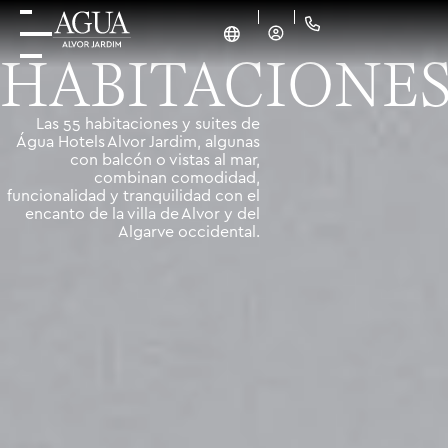
HABITACIONE
Las 55 habitaciones y suites de
Água Hotels Alvor Jardim, algunas
con balcón o vistas al mar,
combinan comodidad,
funcionalidad y tranquilidad con el
encanto de la villa de Alvor y del
Algarve occidental.